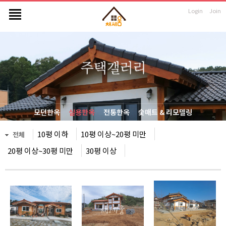
Login
Join
모던한옥
실용한옥
전통한옥
숯매트 & 리모델링
10평 이하
10평 이상~20평 미만
전체
20평 이상~30평 미만
30평 이상