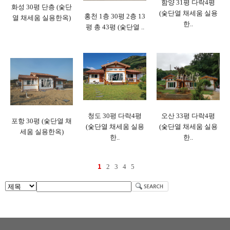
함양 31평 다락4평
화성 30평 단층 (숯단
(숯단열 채세움 실용
홍천 1층 30평 2층 13
열 채세움 실용한옥)
한..
평 총 43평 (숯단열 ..
청도 30평 다락4평
오산 33평 다락4평
포항 30평 (숯단열 채
(숯단열 채세움 실용
(숯단열 채세움 실용
세움 실용한옥)
한..
한..
1
2
3
4
5