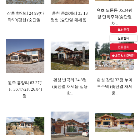
속초 도문동 35.34평
장흥 향양리 24.99(다
홍천 중화계리 35.13
형 단독주택(숯단열
락6.9)평형 (숯단열 ..
평형 (숯단열 채세움 ..
채..
모던흙집
실용한옥
전통한옥
숯매트 & 리모델링
횡성 반곡리 24.8평
횡성 강림 32평 누마
원주 흥양리 63.27(1
(숯단열 채세움 실용
루주택 (숯단열 채세
F: 36.47/2F: 26.84)
한..
움..
평..