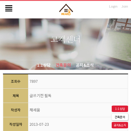
Login
Join
1:1상담
건축문의
공지&소식
7897
조회수
글쓰기전 필독
제목
1:1상담
채세움
작성자
건축문의
2013-07-23
작성일자
공지&소식