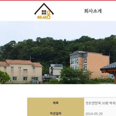
대표인사말
인사말
연혁
조직도
인증현황
오시는길
제목
생초면한옥 30평 벽체
작성일자
2014-05-29