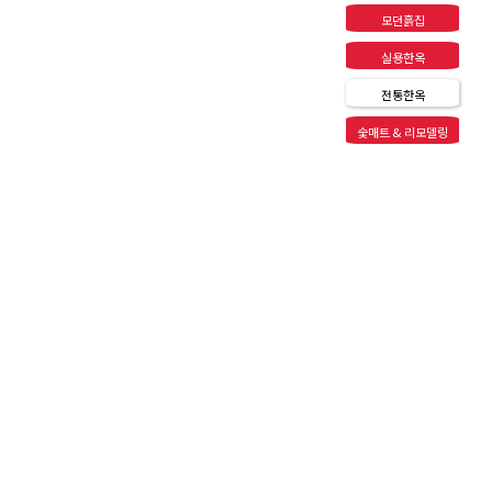
모던흙집
실용한옥
전통한옥
숯매트 & 리모델링