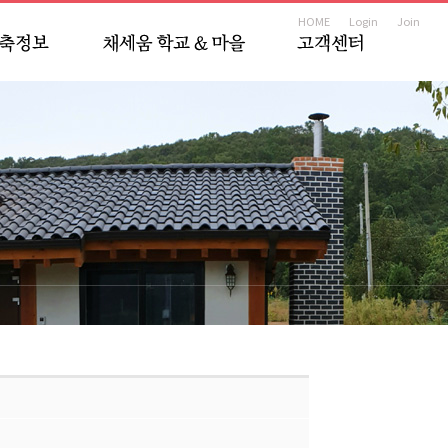
HOME
Login
Join
기 가이드
채세움 마을
1:1상담
건축후기
집짓기 학교
건축문의
영상소식
공지&소식