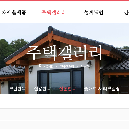
숯단열벽체와 지붕
모던한옥
모던한옥 도면
집짓
모던한옥
실용한옥
실용한옥 도면
실용한옥
전통한옥
DIY 도면
동
HOME
>
주택갤러리
>
전통한옥
모던한옥
실용한옥
전통한옥
숯매트 & 리모델링