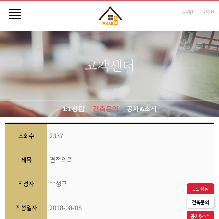
Login
Join
1:1상담
건축문의
공지&소식
2337
조회수
견적의뢰
제목
박성규
작성자
1:1상담
건축문의
2018-08-08
작성일자
공지&소식