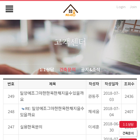
Login
Join
1:1상담
건축문의
공지&소식
번호
제목
작성자
작성일자
조회수
밀양에조그마한한옥한채지을수있을까
2018-07-
249
권동주
2436
요
03
RE: 밀양에조그마한한옥한채지을수
2018-07-
248
채세움
2407
있을까요
04
2018-06-
1:1상담
247
실용한옥문의
이세훈
2367
30
건축문의
2018-07-