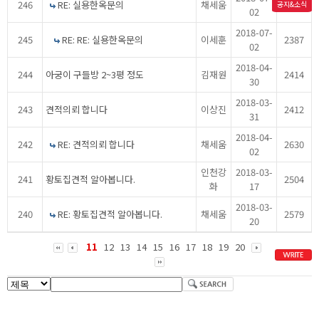
246
RE: 실용한옥문의
채세움
2366
공지&소식
02
2018-07-
245
RE: RE: 실용한옥문의
이세훈
2387
02
2018-04-
244
아궁이 구들방 2~3평 정도
김재원
2414
30
2018-03-
243
견적의뢰 합니다
이상진
2412
31
2018-04-
242
RE: 견적의뢰 합니다
채세움
2630
02
인천강
2018-03-
241
황토집견적 알아봅니다.
2504
화
17
2018-03-
240
RE: 황토집견적 알아봅니다.
채세움
2579
20
11
12
13
14
15
16
17
18
19
20