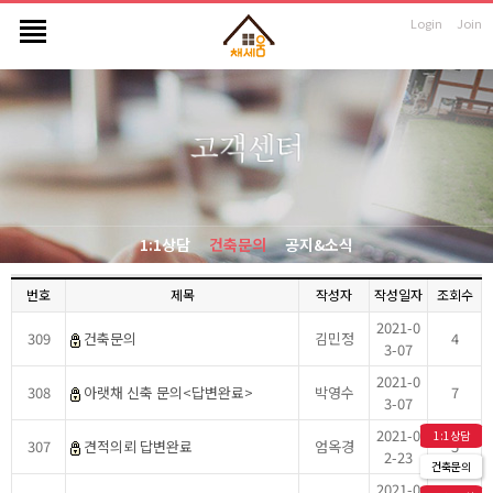
Login
Join
1:1상담
건축문의
공지&소식
번호
제목
작성자
작성일자
조회수
2021-0
309
건축문의
김민정
4
3-07
2021-0
308
아랫채 신축 문의<답변완료>
박영수
7
3-07
2021-0
1:1상담
307
견적의뢰 답변완료
엄옥경
5
2-23
건축문의
2021-0