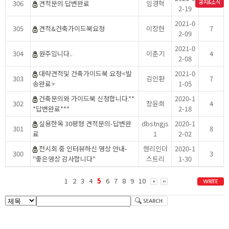
공지&소식
306
견적문의 답변완료
임경혁
8
2-19
2021-0
305
견적&건축가이드북요청
이장현
7
2-09
2021-0
304
원주입니다..
이춘기
4
2-08
대략견적및 건축가이드북 요청<발
2021-0
303
김인환
7
송완료>
1-05
건축문의와 가이드북 신청합니다.**
2020-1
302
장윤희
4
*답변완료***
2-18
실용한옥 30평형 견적문의-답변완
dbstngjs
2020-1
301
8
료
1
2-02
전시회 중 인터뷰하신 영상 안내-
헨리인더
2020-1
300
3
"좋은영상 감사합니다"
스트리
1-30
1
2
3
4
5
6
7
8
9
10